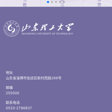
习
彻
传
教
习
贯
育
近
彻
平
党
新
的
时
二
代
十
中
大
国
精
特
神
色
社
会
主
义
思
地址
想
山东省淄博市张店区新村西路266号
主
题
邮编
教
255000
育
联系电话
0533-2786837