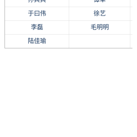
于曰伟
徐艺
李磊
毛明明
陆佳瑜