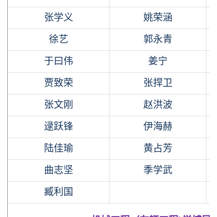
张学义
姚荣涵
徐艺
郭永青
于曰伟
姜宁
贾致荣
张捍卫
张文刚
赵洪波
逯跃锋
伊海赫
陆佳瑜
黄占芳
曲志坚
季学武
臧利国