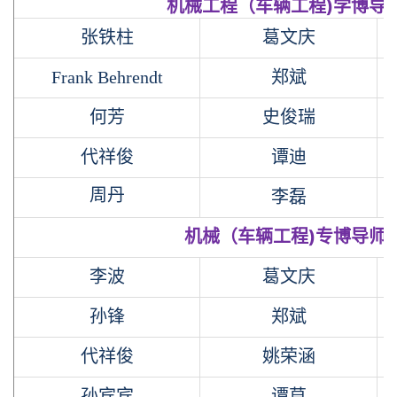
机械工程（车辆工程)学博导
张铁柱
葛文庆
Frank
B
ehrendt
郑斌
何芳
史俊瑞
代祥俊
谭迪
周丹
李磊
机械（车辆工程)专博导师
李波
葛文庆
孙锋
郑斌
代祥俊
姚荣涵
孙宾宾
谭草