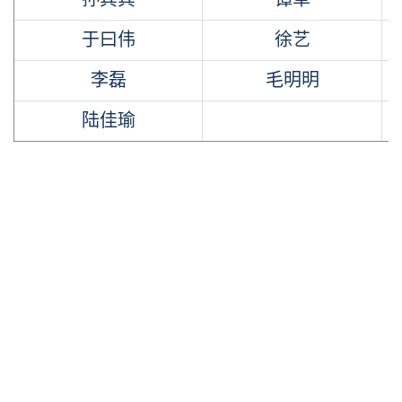
于曰伟
徐艺
李磊
毛明明
陆佳瑜