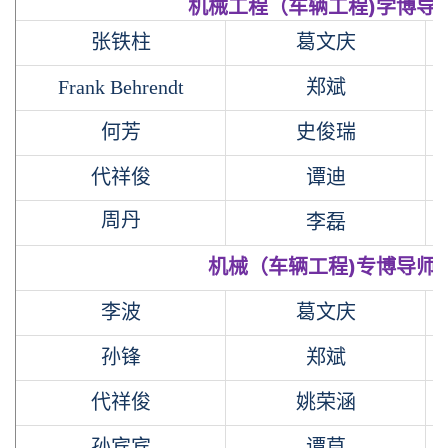
机械工程（车辆工程)学博导
张铁柱
葛文庆
Frank
B
ehrendt
郑斌
何芳
史俊瑞
代祥俊
谭迪
周丹
李磊
机械（车辆工程)专博导师
李波
葛文庆
孙锋
郑斌
代祥俊
姚荣涵
孙宾宾
谭草