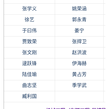
张学义
姚荣涵
徐艺
郭永青
于曰伟
姜宁
贾致荣
张捍卫
张文刚
赵洪波
逯跃锋
伊海赫
陆佳瑜
黄占芳
曲志坚
季学武
臧利国