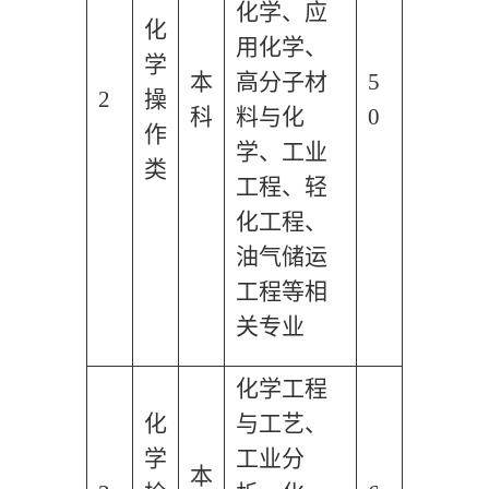
化学、应
化
用化学、
学
本
高分子材
5
2
操
科
料与化
0
作
学、工业
类
工程、轻
化工程、
油气储运
工程等相
关专业
化学工程
化
与工艺、
学
工业分
本