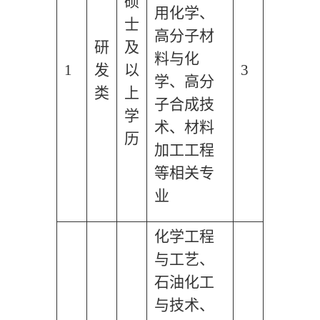
硕
用化学、
士
高分子材
研
及
料与化
1
发
以
3
学、高分
类
上
子合成技
学
术、材料
历
加工工程
等相关专
业
化学工程
与工艺、
石油化工
与技术、