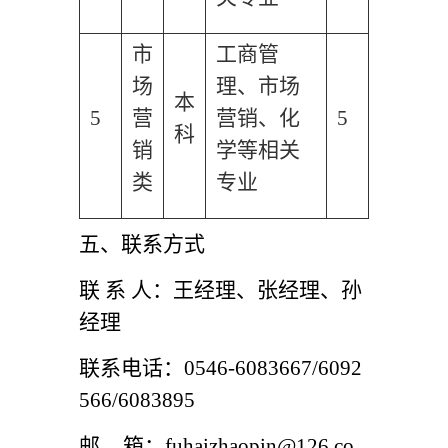
市
工商管
场
理、市场
本
5
营
营销、化
5
科
销
学等相关
类
专业
五、联系方式
联 系 人：王经理、张经理、孙
经理
联系电话：0546-6083667/6092
566/6083895
邮
箱：fuhaizhaopin@126.co